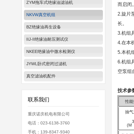
ZYM拖车式绝缘油滤油机
而启闭
2.旋
NKVW真空机组
长。
BZ绝缘油再生设备
3.机
IIJ-II绝缘油耐压测试仪
4.在
NKEE绝缘油中微水检测仪
5.本
6.机
JYWL卧式密闭过滤机
空泵组
真空滤油机配件
技术参
联系我们
性能
抽气
重庆诺庆机电有限公司
电话：023-6138-3760
(M
手机：139-8347-9340