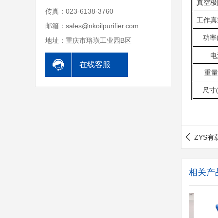
真空
传真：023-6138-3760
工作
邮箱：sales@nkoilpurifier.com
功率
地址：重庆市珞璜工业园B区
电
在线客服
重量
尺寸
ZYS
相关产