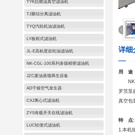
TYK抗燃油真空滤油机
TJ聚结分离滤油机
TYQ汽轮机油滤油机
‹
LY板框式滤油机
详细
JL-E高粘度齿轮油滤油机
NK-CGL-100系列多级精密滤油机
用 途
JZC废油蒸馏再生设备
NKV
AD干燥空气发生器
罗茨泵
CXJ离心式滤油机
真空包
ZYS有载开关在线滤油机
特 点:
LUC轻便式滤油机
1.本