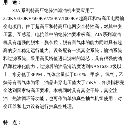
用 途：
ZJA 系列特高压绝缘油
滤油机
主要应用于
220KV/330KV/500KV/750KV/1000KV超高压和特高压电网输
变电项目。由于超高压和特高压电网安全特性高，对其中变
压器、互感器、电抗器中的绝缘油要求极高。ZJA系列
滤油
机
具有超强的脱水，脱杂质，脱有害气体的能力同时具有超
高的安全稳定运行能力。设备配备一流真空系统，输油系统
和过滤系统。采用高贝塔值进口滤材的滤芯，具有很强的油
品颗粒净化能力，过滤后的油品清洁度达到NAS1638-3级以
上，水分低于3PPM，气体含量低于0.01%，甲烷， 氢气，乙
炔等有害气体为零，油品击穿电压值大于75KV，各项指标完
全达到国家特高压要求。本机同时具有真空干燥，真空注
油，热油循环等功能，也可作为单独真空抽气机组使用，对
变压器和电力设备进行抽真空处理。
特 点：