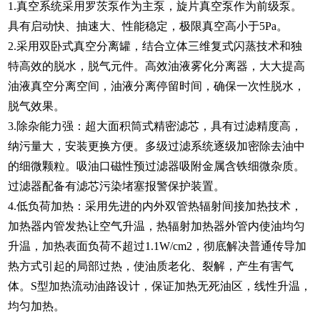
1.真空系统采用罗茨泵作为主泵，旋片真空泵作为前级泵。
具有启动快、抽速大、性能稳定，极限真空高小于5Pa。
2.采用双卧式真空分离罐，结合立体三维复式闪蒸技术和独
特高效的脱水，脱气元件。高效油液雾化分离器，大大提高
油液真空分离空间，油液分离停留时间，确保一次性脱水，
脱气效果。
3.除杂能力强：超大面积筒式精密滤芯，具有过滤精度高，
纳污量大，安装更换方便。多级过滤系统逐级加密除去油中
的细微颗粒。吸油口磁性预过滤器吸附金属含铁细微杂质。
过滤器配备有滤芯污染堵塞报警保护装置。
4.低负荷加热：采用先进的内外双管热辐射间接加热技术，
加热器内管发热让空气升温，热辐射加热器外管内使油均匀
升温，加热表面负荷不超过1.1W/cm2，彻底解决普通传导加
热方式引起的局部过热，使油质老化、裂解，产生有害气
体。S型加热流动油路设计，保证加热无死油区，线性升温，
均匀加热。