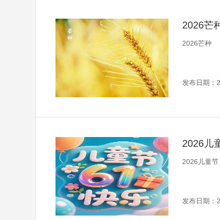
2026芒
2026芒种
发布日期：202
2026儿
2026儿童节
发布日期：202