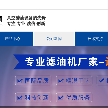
真空滤油设备的先锋
专注 专业 诚信 创新
产品中心
公司新闻
技术支持