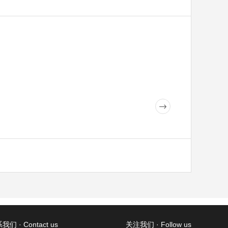
我们 · Contact us
关注我们 · Follow us