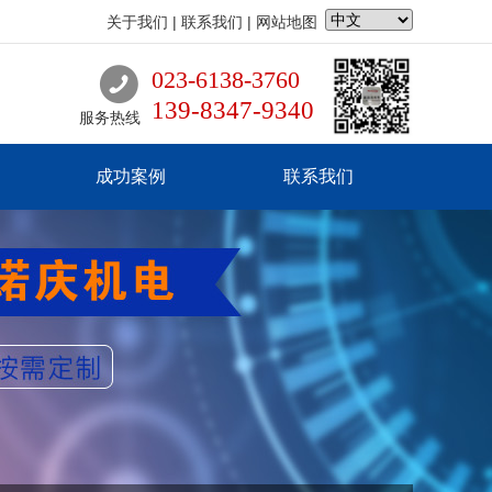
关于我们
|
联系我们
|
网站地图
023-6138-3760
139-8347-9340
服务热线
成功案例
联系我们