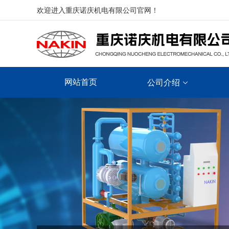
欢迎进入重庆诺庆机电有限公司官网！
网站首页
公司介绍