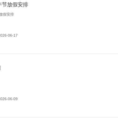
端午节放假安排
节放假安排
6-06-17
明
6-06-09