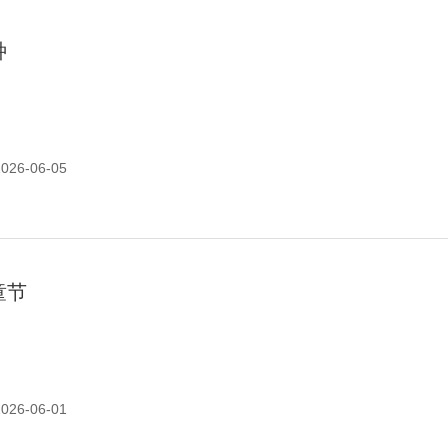
种
6-06-05
童节
6-06-01