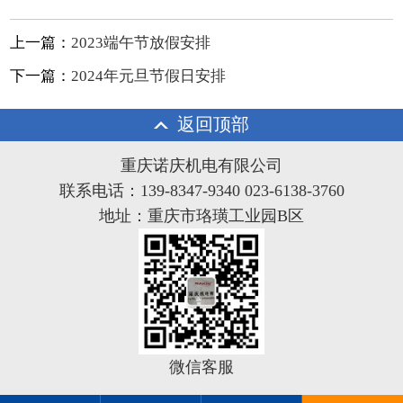
上一篇：
2023端午节放假安排
下一篇：
2024年元旦节假日安排
返回顶部
重庆诺庆机电有限公司
联系电话：139-8347-9340 023-6138-3760
地址：重庆市珞璜工业园B区
微信客服