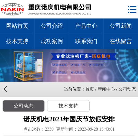
网站首页
公司介绍
产品中心
公司新闻
技术支持
成功案例
联系我们
在线留言
当前位置：
首页
/
新闻中心
/
公司动态
公司动态
技术支持
诺庆机电2023年国庆节放假安排
点击次数：
2339
更新时间：2023-09-28 13:43:01