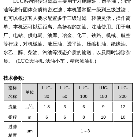
LUC系列轻便过滤器主要用于对绝缘油，透平油，润滑
油等进行固体杂质精密过滤，本机通常配一级到三级过滤，
也可以根据客人要求配置多于三级过滤，轻便灵活，操作简
单。本机还可以远距离、高扬程的加油、注油使用。用于电
厂、电站、供电局、油库、冶金、化工、铁路、机械、航空
等行业，对机械油、液压油、透平油、压缩机油、绝缘油、
水乙二醇、柴油、汽油等液态介质的输送，以及同时滤除杂
质。（LUC
滤油机
, 滤油小车，精密
滤油机
）
技术参数:
指标
LUC-
LUC-
LUC-
LUC-
LUC-
单位
名称
30
50
100
150
200
3/
流量
1.8
3
6
9
12
m
h
扬程
m
6
6
8
10
10
过滤
µm
1～3
精度