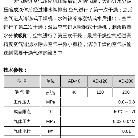
大气经过空气压缩机压缩后进入储气罐，大部分水分被
压缩成液体后经过排水阀排出,空气进行了第一次干燥；之后
空气进入冷冻式干燥机，水汽被冷冻凝结成水后排出，空气
进行了第二次干燥；然后空气进入吸附式干燥机，剩余微量
水分被吸附，空气进行了第三次干燥；最后干燥空气经过高
精度空气过滤器除去空气中微小颗粒，洁净干燥的空气被输
送到需要干燥气体的设备中。
技术参数：
型 号
单位
AD-40
AD-120
AD-200
供 气 量
3
120
200
40
m
/h
工作压力
MPa
0.6～0.8
成品露点
℃
-50℃ ～ -7
气体压力
MPa
0.02-0.04M
气体尘粒
0.01
µm